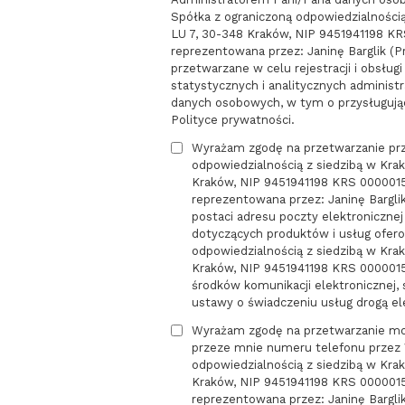
Spółka z ograniczoną odpowiedzialnością
LU 7, 30-348 Kraków, NIP 9451941198 KRS
reprezentowana przez: Janinę Barglik (
przetwarzane w celu rejestracji i obsług
statystycznych i analitycznych administr
danych osobowych, w tym o przysługując
Polityce prywatności.
Wyrażam zgodę na przetwarzanie pr
odpowiedzialnością z siedzibą w Krak
Kraków, NIP 9451941198 KRS 00000159
reprezentowana przez: Janinę Bargl
postaci adresu poczty elektroniczne
dotyczących produktów i usług ofer
odpowiedzialnością z siedzibą w Krak
Kraków, NIP 9451941198 KRS 0000015
środków komunikacji elektronicznej, s
ustawy o świadczeniu usług drogą el
Wyrażam zgodę na przetwarzanie mo
przeze mnie numeru telefonu przez
odpowiedzialnością z siedzibą w Krak
Kraków, NIP 9451941198 KRS 00000159
reprezentowana przez: Janinę Bargli