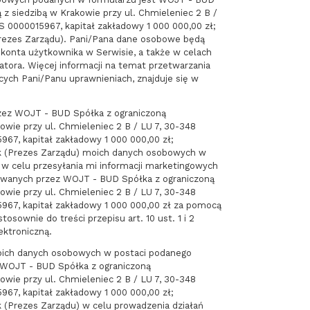
 z siedzibą w Krakowie przy ul. Chmieleniec 2 B /
 0000015967, kapitał zakładowy 1 000 000,00 zł;
Prezes Zarządu). Pani/Pana dane osobowe będą
i konta użytkownika w Serwisie, a także w celach
atora. Więcej informacji na temat przetwarzania
ych Pani/Panu uprawnieniach, znajduje się w
zez WOJT - BUD Spółka z ograniczoną
owie przy ul. Chmieleniec 2 B / LU 7, 30-348
67, kapitał zakładowy 1 000 000,00 zł;
ik (Prezes Zarządu) moich danych osobowych w
j w celu przesyłania mi informacji marketingowych
owanych przez WOJT - BUD Spółka z ograniczoną
owie przy ul. Chmieleniec 2 B / LU 7, 30-348
967, kapitał zakładowy 1 000 000,00 zł za pomocą
tosownie do treści przepisu art. 10 ust. 1 i 2
ektroniczną.
ich danych osobowych w postaci podanego
 WOJT - BUD Spółka z ograniczoną
owie przy ul. Chmieleniec 2 B / LU 7, 30-348
67, kapitał zakładowy 1 000 000,00 zł;
k (Prezes Zarządu) w celu prowadzenia działań