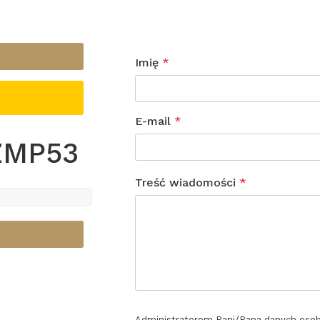
Imię
*
E-mail
*
ZMP53
Treść wiadomości
*
Administratorem Pani/Pana danych oso