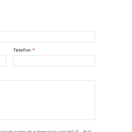
Telefon
*
bowych podanych w formularzu jest WOJT - BUD