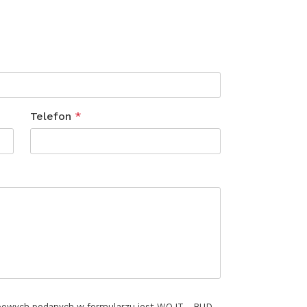
Telefon
*
bowych podanych w formularzu jest WOJT - BUD