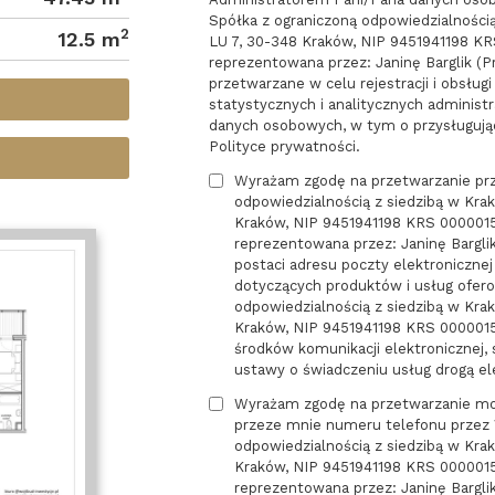
Spółka z ograniczoną odpowiedzialnością
2
12.5 m
LU 7, 30-348 Kraków, NIP 9451941198 KRS
reprezentowana przez: Janinę Barglik (
przetwarzane w celu rejestracji i obsług
statystycznych i analitycznych administr
danych osobowych, w tym o przysługując
Polityce prywatności.
Wyrażam zgodę na przetwarzanie pr
odpowiedzialnością z siedzibą w Krak
Kraków, NIP 9451941198 KRS 00000159
reprezentowana przez: Janinę Bargl
postaci adresu poczty elektroniczne
dotyczących produktów i usług ofer
odpowiedzialnością z siedzibą w Krak
Kraków, NIP 9451941198 KRS 0000015
środków komunikacji elektronicznej, s
ustawy o świadczeniu usług drogą el
Wyrażam zgodę na przetwarzanie mo
przeze mnie numeru telefonu przez
odpowiedzialnością z siedzibą w Krak
Kraków, NIP 9451941198 KRS 00000159
reprezentowana przez: Janinę Bargli