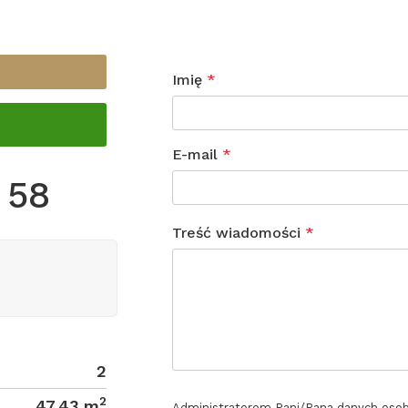
Imię
*
E-mail
*
 58
Treść wiadomości
*
2
2
47.43 m
Administratorem Pani/Pana danych oso