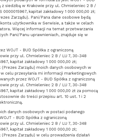
 z siedzibą w Krakowie przy ul. Chmieleniec 2 B /
 0000015967, kapitał zakładowy 1 000 000,00 zł;
Prezes Zarządu). Pani/Pana dane osobowe będą
i konta użytkownika w Serwisie, a także w celach
atora. Więcej informacji na temat przetwarzania
ych Pani/Panu uprawnieniach, znajduje się w
zez WOJT - BUD Spółka z ograniczoną
owie przy ul. Chmieleniec 2 B / LU 7, 30-348
67, kapitał zakładowy 1 000 000,00 zł;
ik (Prezes Zarządu) moich danych osobowych w
j w celu przesyłania mi informacji marketingowych
owanych przez WOJT - BUD Spółka z ograniczoną
owie przy ul. Chmieleniec 2 B / LU 7, 30-348
967, kapitał zakładowy 1 000 000,00 zł za pomocą
tosownie do treści przepisu art. 10 ust. 1 i 2
ektroniczną.
ich danych osobowych w postaci podanego
 WOJT - BUD Spółka z ograniczoną
owie przy ul. Chmieleniec 2 B / LU 7, 30-348
67, kapitał zakładowy 1 000 000,00 zł;
k (Prezes Zarządu) w celu prowadzenia działań